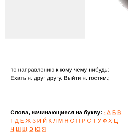
по направлению к кому-чему-нибудь;
Ехать н. друг другу. Выйти н. гостям.;
Слова, начинающиеся на букву:
-
А
Б
В
Г
Д
Е
Ж
З
И
Й
К
Л
М
Н
О
П
Р
С
Т
У
Ф
Х
Ц
Ч
Ш
Щ
Э
Ю
Я