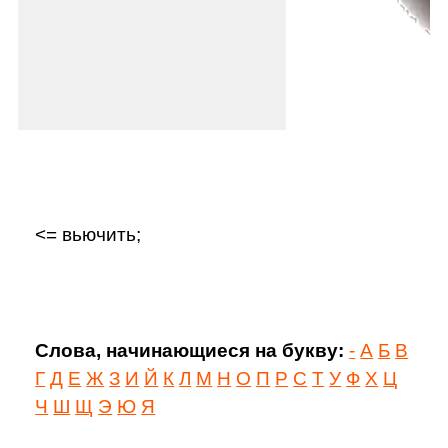
<= вьючить;
Слова, начинающиеся на букву:
-
А
Б
В
Г
Д
Е
Ж
З
И
Й
К
Л
М
Н
О
П
Р
С
Т
У
Ф
Х
Ц
Ч
Ш
Щ
Э
Ю
Я