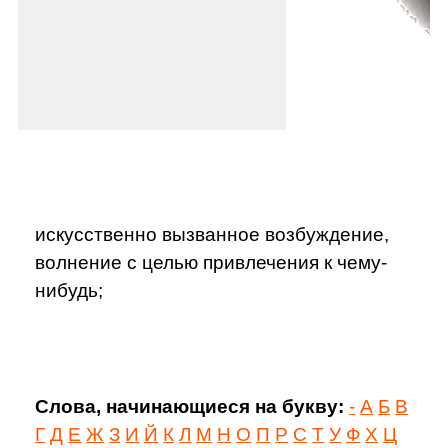
искусственно вызванное возбуждение,
волнение с целью привлечения к чему-
нибудь;
Слова, начинающиеся на букву:
-
А
Б
В
Г
Д
Е
Ж
З
И
Й
К
Л
М
Н
О
П
Р
С
Т
У
Ф
Х
Ц