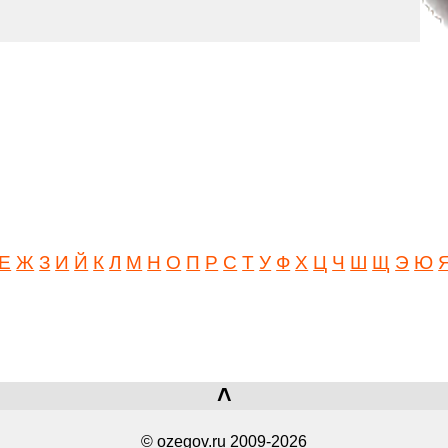
Е
Ж
З
И
Й
К
Л
М
Н
О
П
Р
С
Т
У
Ф
Х
Ц
Ч
Ш
Щ
Э
Ю
˄
© ozegov.ru 2009-2026