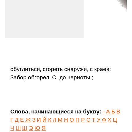
обуглиться, сгореть снаружи, с краев;
Забор обгорел. О. до черноты.;
Слова, начинающиеся на букву:
-
А
Б
В
Г
Д
Е
Ж
З
И
Й
К
Л
М
Н
О
П
Р
С
Т
У
Ф
Х
Ц
Ч
Ш
Щ
Э
Ю
Я