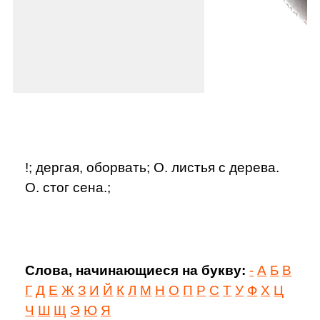
!; дергая, оборвать; О. листья с дерева.
О. стог сена.;
Слова, начинающиеся на букву:
-
А
Б
В
Г
Д
Е
Ж
З
И
Й
К
Л
М
Н
О
П
Р
С
Т
У
Ф
Х
Ц
Ч
Ш
Щ
Э
Ю
Я