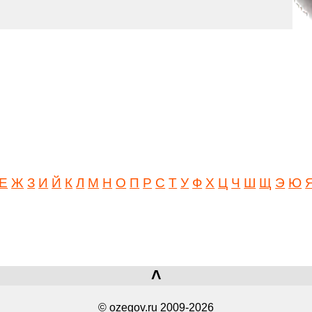
Е
Ж
З
И
Й
К
Л
М
Н
О
П
Р
С
Т
У
Ф
Х
Ц
Ч
Ш
Щ
Э
Ю
˄
© ozegov.ru 2009-2026