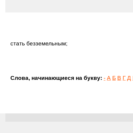
стать безземельным;
Слова, начинающиеся на букву:
-
А
Б
В
Г
Д