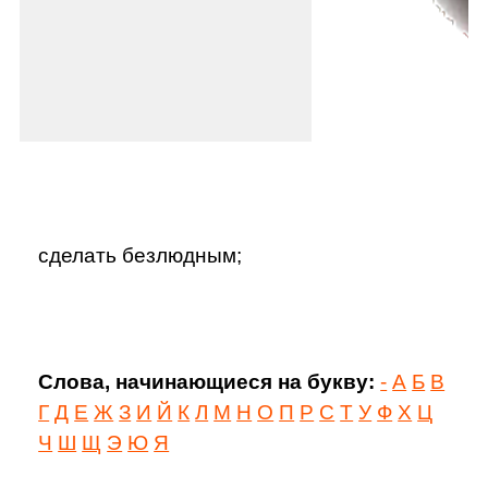
сделать безлюдным;
Слова, начинающиеся на букву:
-
А
Б
В
Г
Д
Е
Ж
З
И
Й
К
Л
М
Н
О
П
Р
С
Т
У
Ф
Х
Ц
Ч
Ш
Щ
Э
Ю
Я