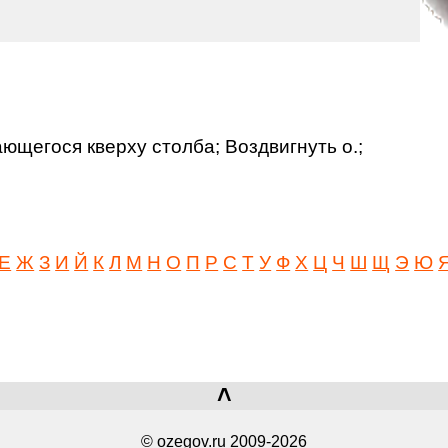
ющегося кверху столба; Воздвигнуть о.;
Е
Ж
З
И
Й
К
Л
М
Н
О
П
Р
С
Т
У
Ф
Х
Ц
Ч
Ш
Щ
Э
Ю
˄
© ozegov.ru 2009-2026