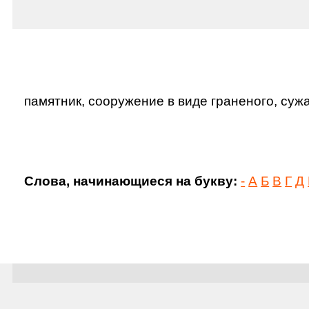
памятник, сооружение в виде граненого, сужа
Слова, начинающиеся на букву:
-
А
Б
В
Г
Д