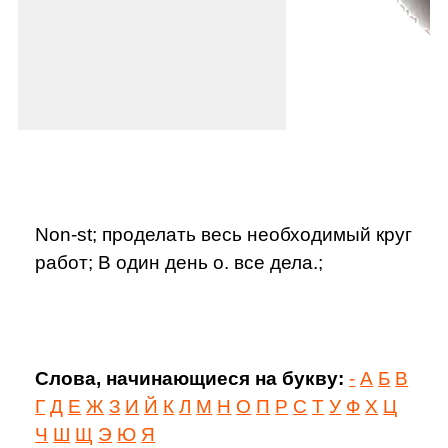
Non-st; проделать весь необходимый круг
работ; В один день о. все дела.;
Слова, начинающиеся на букву:
-
А
Б
В
Г
Д
Е
Ж
З
И
Й
К
Л
М
Н
О
П
Р
С
Т
У
Ф
Х
Ц
Ч
Ш
Щ
Э
Ю
Я