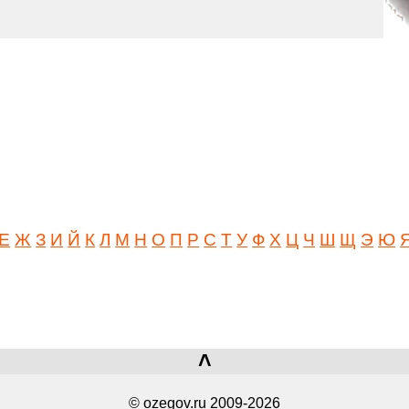
Е
Ж
З
И
Й
К
Л
М
Н
О
П
Р
С
Т
У
Ф
Х
Ц
Ч
Ш
Щ
Э
Ю
˄
© ozegov.ru 2009-2026