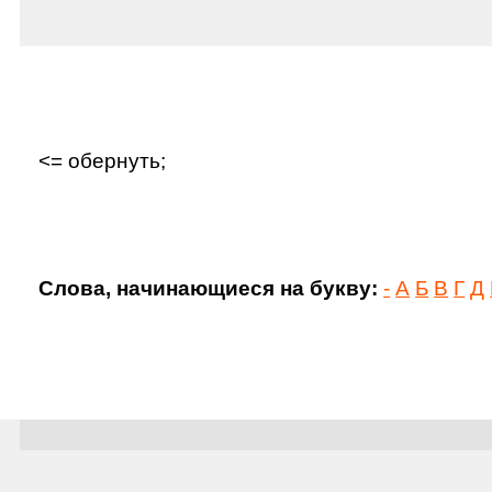
<= обернуть;
Слова, начинающиеся на букву:
-
А
Б
В
Г
Д