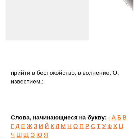
прийти в беспокойство, в волнение; О.
известием.;
Слова, начинающиеся на букву:
-
А
Б
В
Г
Д
Е
Ж
З
И
Й
К
Л
М
Н
О
П
Р
С
Т
У
Ф
Х
Ц
Ч
Ш
Щ
Э
Ю
Я