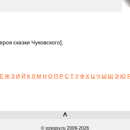
ероя сказки Чуковского];
Е
Ж
З
И
Й
К
Л
М
Н
О
П
Р
С
Т
У
Ф
Х
Ц
Ч
Ш
Щ
Э
Ю
˄
© ozegov.ru 2009-2026