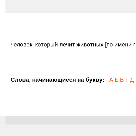
человек, который лечит животных [по имени г
Слова, начинающиеся на букву:
-
А
Б
В
Г
Д