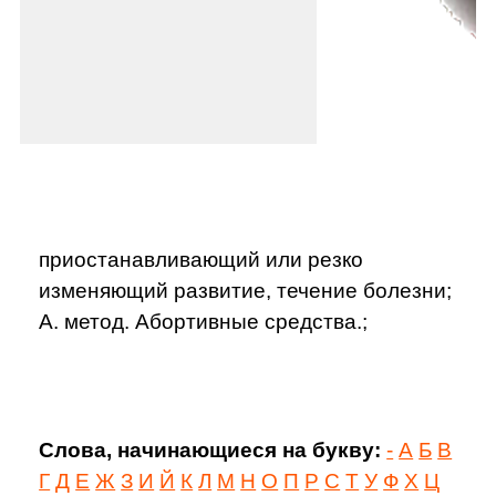
приостанавливающий или резко
изменяющий развитие, течение болезни;
А. метод. Абортивные средства.;
Слова, начинающиеся на букву:
-
А
Б
В
Г
Д
Е
Ж
З
И
Й
К
Л
М
Н
О
П
Р
С
Т
У
Ф
Х
Ц