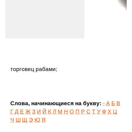
торговец рабами;
Слова, начинающиеся на букву:
-
А
Б
В
Г
Д
Е
Ж
З
И
Й
К
Л
М
Н
О
П
Р
С
Т
У
Ф
Х
Ц
Ч
Ш
Щ
Э
Ю
Я