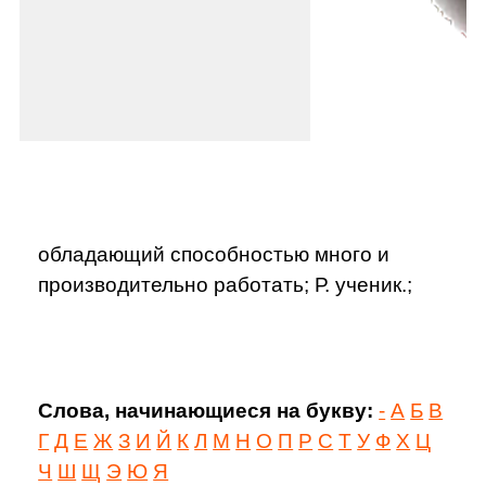
обладающий способностью много и
производительно работать; Р. ученик.;
Слова, начинающиеся на букву:
-
А
Б
В
Г
Д
Е
Ж
З
И
Й
К
Л
М
Н
О
П
Р
С
Т
У
Ф
Х
Ц
Ч
Ш
Щ
Э
Ю
Я