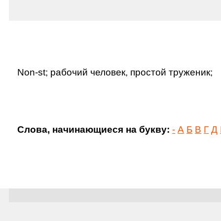
Non-st; рабочий человек, простой труженик;
Слова, начинающиеся на букву:
-
А
Б
В
Г
Д