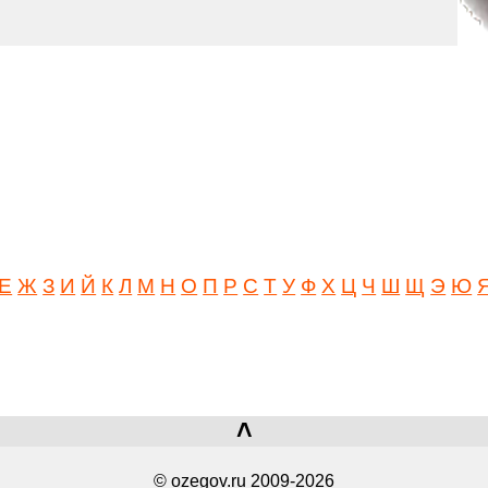
Е
Ж
З
И
Й
К
Л
М
Н
О
П
Р
С
Т
У
Ф
Х
Ц
Ч
Ш
Щ
Э
Ю
˄
© ozegov.ru 2009-2026