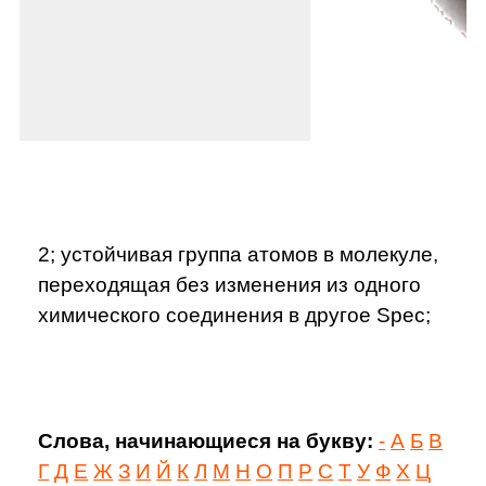
2; устойчивая группа атомов в молекуле,
переходящая без изменения из одного
химического соединения в другое Spec;
Слова, начинающиеся на букву:
-
А
Б
В
Г
Д
Е
Ж
З
И
Й
К
Л
М
Н
О
П
Р
С
Т
У
Ф
Х
Ц