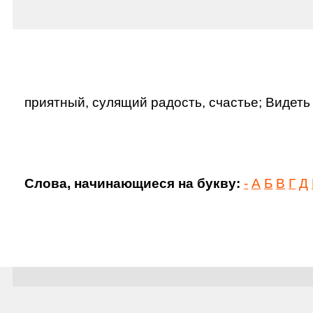
приятный, сулящий радость, счастье; Видеть
Слова, начинающиеся на букву:
-
А
Б
В
Г
Д