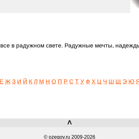
 все в радужном свете. Радужные мечты, надежды
Е
Ж
З
И
Й
К
Л
М
Н
О
П
Р
С
Т
У
Ф
Х
Ц
Ч
Ш
Щ
Э
Ю
˄
© ozegov.ru 2009-2026