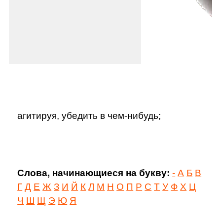
агитируя, убедить в чем-нибудь;
Слова, начинающиеся на букву:
-
А
Б
В
Г
Д
Е
Ж
З
И
Й
К
Л
М
Н
О
П
Р
С
Т
У
Ф
Х
Ц
Ч
Ш
Щ
Э
Ю
Я