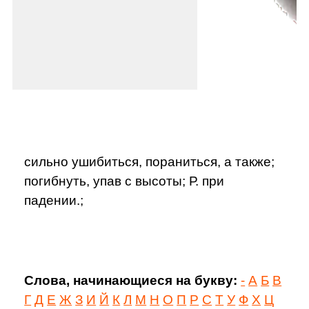
сильно ушибиться, пораниться, а также;
погибнуть, упав с высоты; Р. при
падении.;
Слова, начинающиеся на букву:
-
А
Б
В
Г
Д
Е
Ж
З
И
Й
К
Л
М
Н
О
П
Р
С
Т
У
Ф
Х
Ц