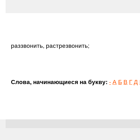
раззвонить, растрезвонить;
Слова, начинающиеся на букву:
-
А
Б
В
Г
Д