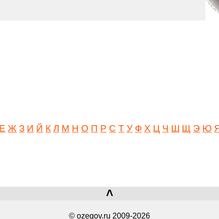
Е
Ж
З
И
Й
К
Л
М
Н
О
П
Р
С
Т
У
Ф
Х
Ц
Ч
Ш
Щ
Э
Ю
˄
© ozegov.ru 2009-2026