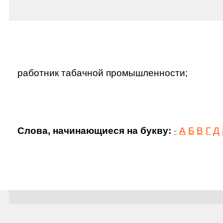
работник табачной промышленности;
Слова, начинающиеся на букву:
-
А
Б
В
Г
Д