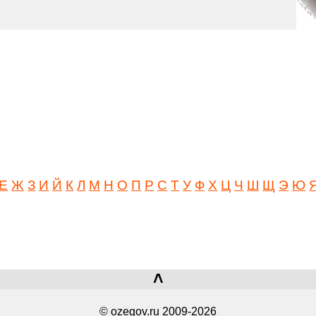
Е
Ж
З
И
Й
К
Л
М
Н
О
П
Р
С
Т
У
Ф
Х
Ц
Ч
Ш
Щ
Э
Ю
˄
© ozegov.ru 2009-2026