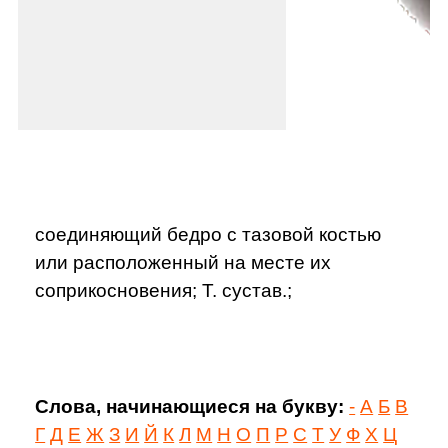
соединяющий бедро с тазовой костью
или расположенный на месте их
соприкосновения; Т. сустав.;
Слова, начинающиеся на букву:
-
А
Б
В
Г
Д
Е
Ж
З
И
Й
К
Л
М
Н
О
П
Р
С
Т
У
Ф
Х
Ц