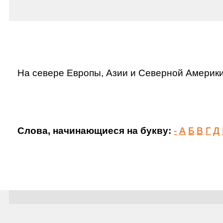
На севере Европы, Азии и Северной Америки:
Слова, начинающиеся на букву:
-
А
Б
В
Г
Д