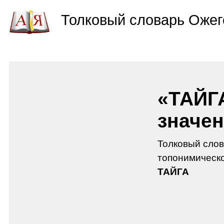
Толковый словарь Ожег
«ТАЙГА
значен
Толковый слов
топонимическо
ТАЙГА