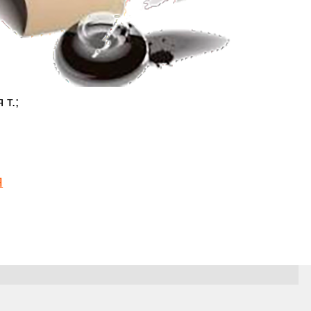
т.;
Я