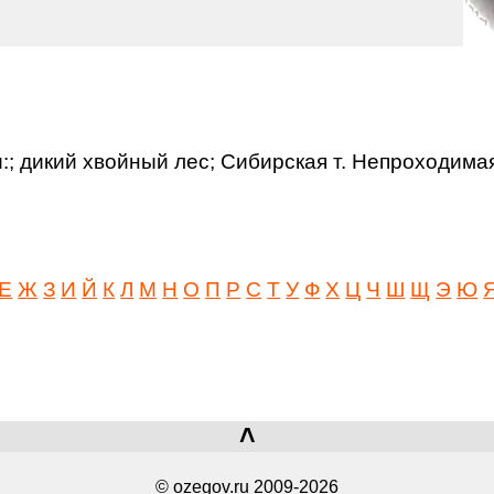
; дикий хвойный лес; Сибирская т. Непроходимая 
Е
Ж
З
И
Й
К
Л
М
Н
О
П
Р
С
Т
У
Ф
Х
Ц
Ч
Ш
Щ
Э
Ю
˄
© ozegov.ru 2009-2026