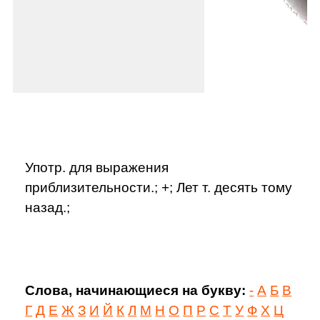
Употр. для выражения
приблизительности.; +; Лет т. десять тому
назад.;
Слова, начинающиеся на букву:
-
А
Б
В
Г
Д
Е
Ж
З
И
Й
К
Л
М
Н
О
П
Р
С
Т
У
Ф
Х
Ц