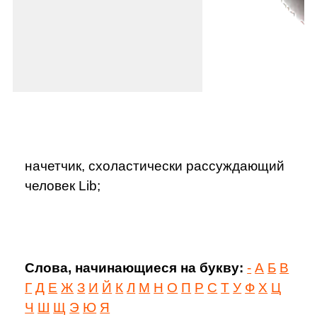
начетчик, схоластически рассуждающий
человек Lib;
Слова, начинающиеся на букву:
-
А
Б
В
Г
Д
Е
Ж
З
И
Й
К
Л
М
Н
О
П
Р
С
Т
У
Ф
Х
Ц
Ч
Ш
Щ
Э
Ю
Я