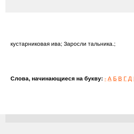
кустарниковая ива; Заросли тальника.;
Слова, начинающиеся на букву:
-
А
Б
В
Г
Д