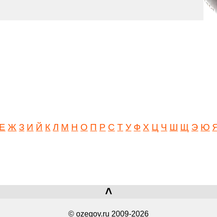
Е
Ж
З
И
Й
К
Л
М
Н
О
П
Р
С
Т
У
Ф
Х
Ц
Ч
Ш
Щ
Э
Ю
˄
© ozegov.ru 2009-2026