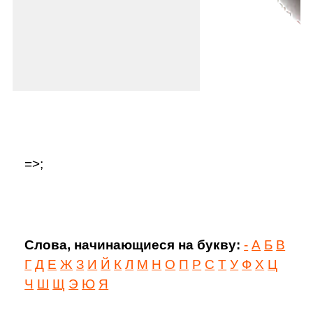
=>;
Слова, начинающиеся на букву:
-
А
Б
В
Г
Д
Е
Ж
З
И
Й
К
Л
М
Н
О
П
Р
С
Т
У
Ф
Х
Ц
Ч
Ш
Щ
Э
Ю
Я