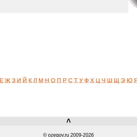
Е
Ж
З
И
Й
К
Л
М
Н
О
П
Р
С
Т
У
Ф
Х
Ц
Ч
Ш
Щ
Э
Ю
˄
© ozegov.ru 2009-2026