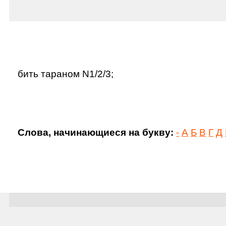
бить тараном N1/2/3;
Слова, начинающиеся на букву:
-
А
Б
В
Г
Д