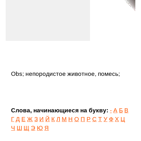
Obs; непородистое животное, помесь;
Слова, начинающиеся на букву:
-
А
Б
В
Г
Д
Е
Ж
З
И
Й
К
Л
М
Н
О
П
Р
С
Т
У
Ф
Х
Ц
Ч
Ш
Щ
Э
Ю
Я