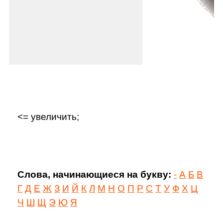
<= увеличить;
Слова, начинающиеся на букву:
-
А
Б
В
Г
Д
Е
Ж
З
И
Й
К
Л
М
Н
О
П
Р
С
Т
У
Ф
Х
Ц
Ч
Ш
Щ
Э
Ю
Я