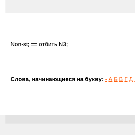
Non-st; == отбить N3;
Слова, начинающиеся на букву:
-
А
Б
В
Г
Д