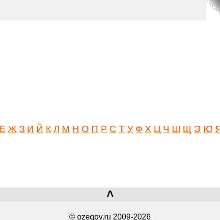
Е
Ж
З
И
Й
К
Л
М
Н
О
П
Р
С
Т
У
Ф
Х
Ц
Ч
Ш
Щ
Э
Ю
˄
© ozegov.ru 2009-2026