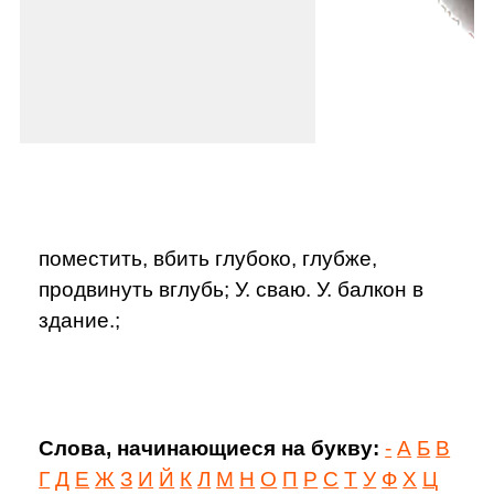
поместить, вбить глубоко, глубже,
продвинуть вглубь; У. сваю. У. балкон в
здание.;
Слова, начинающиеся на букву:
-
А
Б
В
Г
Д
Е
Ж
З
И
Й
К
Л
М
Н
О
П
Р
С
Т
У
Ф
Х
Ц