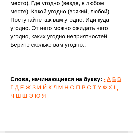
место). Где угодно (везде, в любом
месте). Какой угодно (всякий, любой).
Поступайте как вам угодно. Иди куда
угодно. От него можно ожидать чего
угодно, каких угодно неприятностей.
Берите сколько вам угодно.;
Слова, начинающиеся на букву:
-
А
Б
В
Г
Д
Е
Ж
З
И
Й
К
Л
М
Н
О
П
Р
С
Т
У
Ф
Х
Ц
Ч
Ш
Щ
Э
Ю
Я