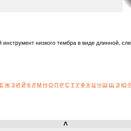
инструмент низкого тембра в виде длинной, сл
Е
Ж
З
И
Й
К
Л
М
Н
О
П
Р
С
Т
У
Ф
Х
Ц
Ч
Ш
Щ
Э
Ю
˄