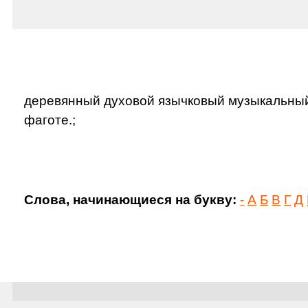
деревянный духовой язычковый музыкальный 
фаготе.;
Слова, начинающиеся на букву:
-
А
Б
В
Г
Д