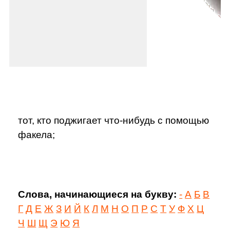
тот, кто поджигает что-нибудь с помощью
факела;
Слова, начинающиеся на букву:
-
А
Б
В
Г
Д
Е
Ж
З
И
Й
К
Л
М
Н
О
П
Р
С
Т
У
Ф
Х
Ц
Ч
Ш
Щ
Э
Ю
Я