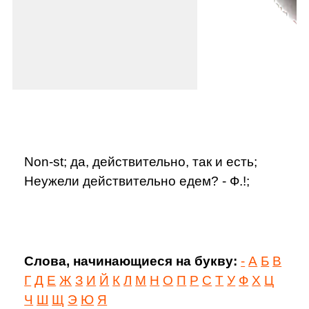
Non-st; да, действительно, так и есть;
Неужели действительно едем? - Ф.!;
Слова, начинающиеся на букву:
-
А
Б
В
Г
Д
Е
Ж
З
И
Й
К
Л
М
Н
О
П
Р
С
Т
У
Ф
Х
Ц
Ч
Ш
Щ
Э
Ю
Я