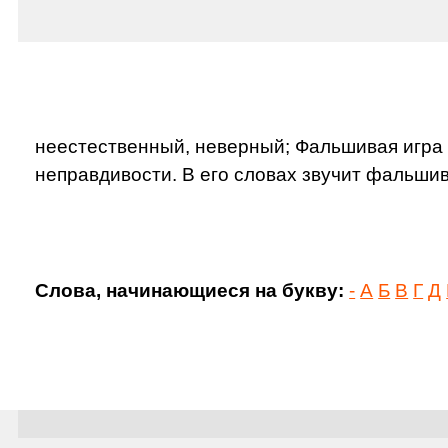
неестественный, неверный; Фальшивая игра а
неправдивости. В его словах звучит фальшива
Слова, начинающиеся на букву:
-
А
Б
В
Г
Д