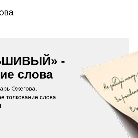
ова
ШИВЫЙ» -
ие слова
арь Ожегова,
е толкование слова
Й