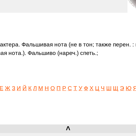
ктера. Фальшивая нота (не в тон; также перен. :
я нота.). Фальшиво (нареч.) спеть.;
Е
Ж
З
И
Й
К
Л
М
Н
О
П
Р
С
Т
У
Ф
Х
Ц
Ч
Ш
Щ
Э
Ю
˄