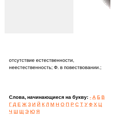
отсутствие естественности,
неестественность; Ф. в повествовании.;
Слова, начинающиеся на букву:
-
А
Б
В
Г
Д
Е
Ж
З
И
Й
К
Л
М
Н
О
П
Р
С
Т
У
Ф
Х
Ц
Ч
Ш
Щ
Э
Ю
Я