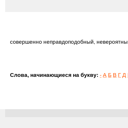
совершенно неправдоподобный, невероятный, 
Слова, начинающиеся на букву:
-
А
Б
В
Г
Д