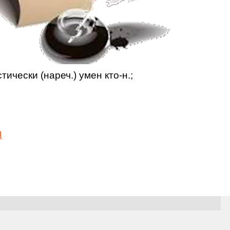
чески (нареч.) умен кто-н.;
Я