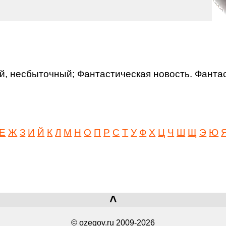
несбыточный; Фантастическая новость. Фантасти
Е
Ж
З
И
Й
К
Л
М
Н
О
П
Р
С
Т
У
Ф
Х
Ц
Ч
Ш
Щ
Э
Ю
˄
© ozegov.ru 2009-2026