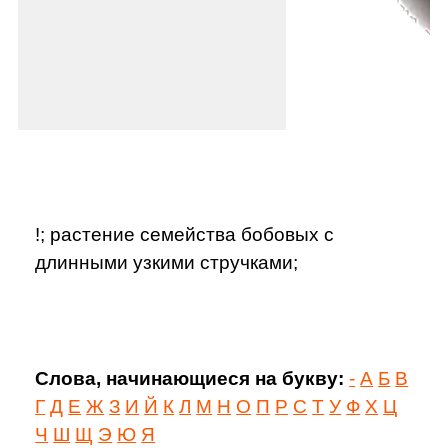
!; растение семейства бобовых с
длинными узкими стручками;
Слова, начинающиеся на букву:
-
А
Б
В
Г
Д
Е
Ж
З
И
Й
К
Л
М
Н
О
П
Р
С
Т
У
Ф
Х
Ц
Ч
Ш
Щ
Э
Ю
Я