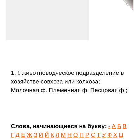
1; !; животноводческое подразделение в
хозяйстве совхоза или колхоза;
Молочная ф. Племенная ф. Песцовая ф.;
Слова, начинающиеся на букву:
-
А
Б
В
Г
Д
Е
Ж
З
И
Й
К
Л
М
Н
О
П
Р
С
Т
У
Ф
Х
Ц