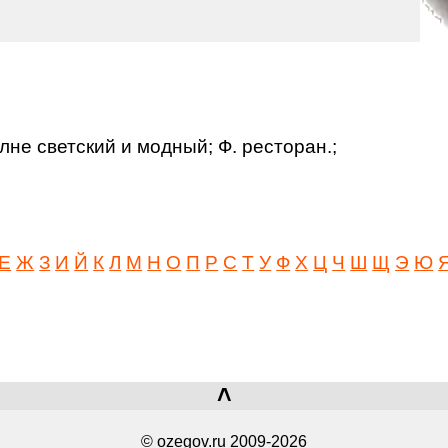
не светский и модный; Ф. ресторан.;
Е
Ж
З
И
Й
К
Л
М
Н
О
П
Р
С
Т
У
Ф
Х
Ц
Ч
Ш
Щ
Э
Ю
˄
© ozegov.ru 2009-2026