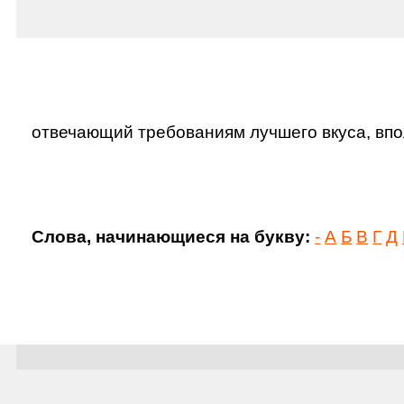
отвечающий требованиям лучшего вкуса, впол
Слова, начинающиеся на букву:
-
А
Б
В
Г
Д