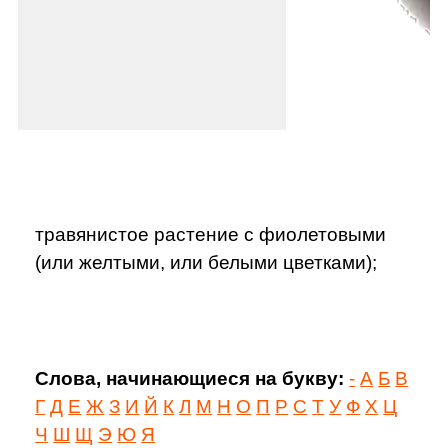
травянистое растение с фиолетовыми
(или желтыми, или белыми цветками);
Слова, начинающиеся на букву:
-
А
Б
В
Г
Д
Е
Ж
З
И
Й
К
Л
М
Н
О
П
Р
С
Т
У
Ф
Х
Ц
Ч
Ш
Щ
Э
Ю
Я