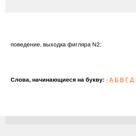
поведение, выходка фигляра N2;
Слова, начинающиеся на букву:
-
А
Б
В
Г
Д