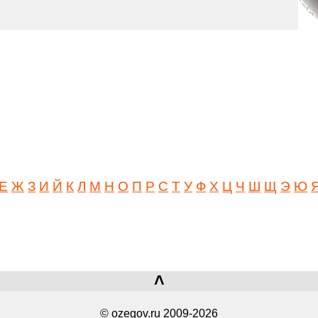
Е
Ж
З
И
Й
К
Л
М
Н
О
П
Р
С
Т
У
Ф
Х
Ц
Ч
Ш
Щ
Э
Ю
˄
© ozegov.ru 2009-2026