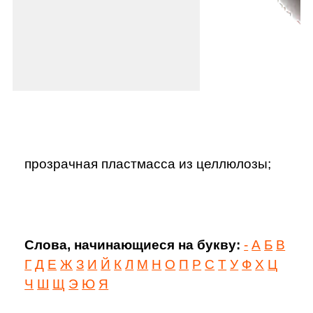
прозрачная пластмасса из целлюлозы;
Слова, начинающиеся на букву:
-
А
Б
В
Г
Д
Е
Ж
З
И
Й
К
Л
М
Н
О
П
Р
С
Т
У
Ф
Х
Ц
Ч
Ш
Щ
Э
Ю
Я