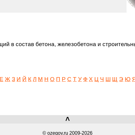
й в состав бетона, железобетона и строительн
Е
Ж
З
И
Й
К
Л
М
Н
О
П
Р
С
Т
У
Ф
Х
Ц
Ч
Ш
Щ
Э
Ю
˄
© ozegov.ru 2009-2026