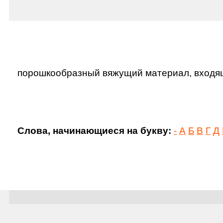
порошкообразный вяжущий материал, входящи
Слова, начинающиеся на букву:
-
А
Б
В
Г
Д