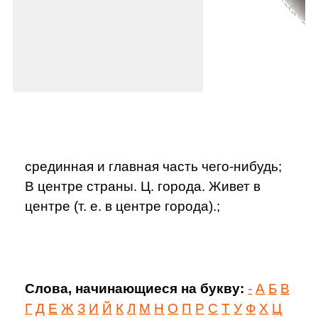
срединная и главная часть чего-нибудь;
В центре страны. Ц. города. Живет в
центре (т. е. в центре города).;
Слова, начинающиеся на букву:
-
А
Б
В
Г
Д
Е
Ж
З
И
Й
К
Л
М
Н
О
П
Р
С
Т
У
Ф
Х
Ц