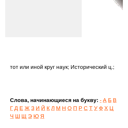
тот или иной круг наук; Исторический ц.;
Слова, начинающиеся на букву:
-
А
Б
В
Г
Д
Е
Ж
З
И
Й
К
Л
М
Н
О
П
Р
С
Т
У
Ф
Х
Ц
Ч
Ш
Щ
Э
Ю
Я